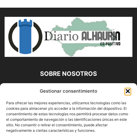
SOBRE NOSOTROS
Diario Alhaurín (www.alhaurindelatorre.com) Propiedad de
Gestionar consentimiento
Francisco E. López López | 639 95 71 95 | Noticias de
Alhaurín de la Torre, Málaga y Provincia|
Para ofrecer las mejores experiencias, utilizamos tecnologías como las
cookies para almacenar y/o acceder a la información del dispositivo. El
Contáctanos:
info@alhaurindelatorre.com
consentimiento de estas tecnologías nos permitirá procesar datos como
el comportamiento de navegación o las identificaciones únicas en este
sitio. No consentir o retirar el consentimiento, puede afectar
SÍGUENOS
negativamente a ciertas características y funciones.