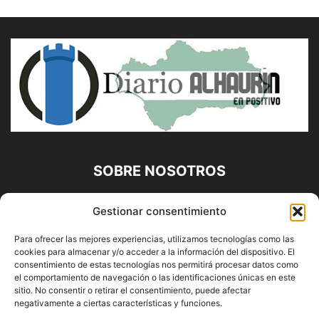
SOBRE NOSOTROS
Diario Alhaurín (www.alhaurindelatorre.com) Propiedad de
Gestionar consentimiento
Francisco E. López López | 639 95 71 95 | Noticias de
Alhaurín de la Torre, Málaga y Provincia|
Para ofrecer las mejores experiencias, utilizamos tecnologías como las
cookies para almacenar y/o acceder a la información del dispositivo. El
Contáctanos:
info@alhaurindelatorre.com
consentimiento de estas tecnologías nos permitirá procesar datos como
el comportamiento de navegación o las identificaciones únicas en este
sitio. No consentir o retirar el consentimiento, puede afectar
SÍGUENOS
negativamente a ciertas características y funciones.