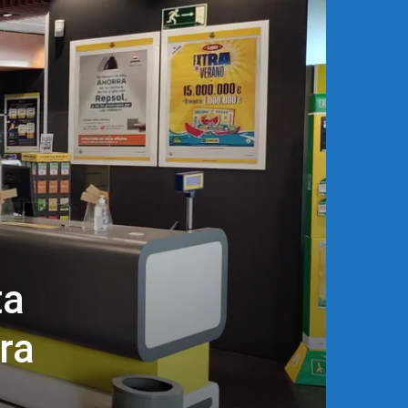
ta
ra