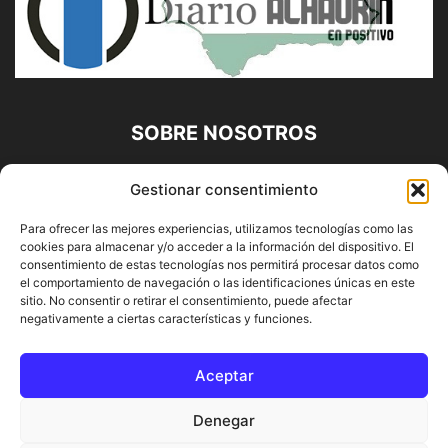
SOBRE NOSOTROS
Diario Alhaurín (www.alhaurindelatorre.com) Propiedad de
Gestionar consentimiento
Francisco E. López López | 639 95 71 95 | Noticias de
Alhaurín de la Torre, Málaga y Provincia|
Para ofrecer las mejores experiencias, utilizamos tecnologías como las
cookies para almacenar y/o acceder a la información del dispositivo. El
Contáctanos:
info@alhaurindelatorre.com
consentimiento de estas tecnologías nos permitirá procesar datos como
el comportamiento de navegación o las identificaciones únicas en este
sitio. No consentir o retirar el consentimiento, puede afectar
SÍGUENOS
negativamente a ciertas características y funciones.
Aceptar
Denegar