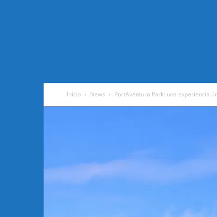
Inicio
News
PortAventura Park: una experiencia ún