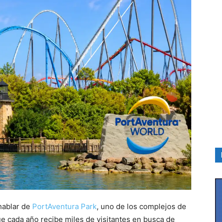
hablar de
PortAventura Park
, uno de los complejos de
e cada año recibe miles de visitantes en busca de