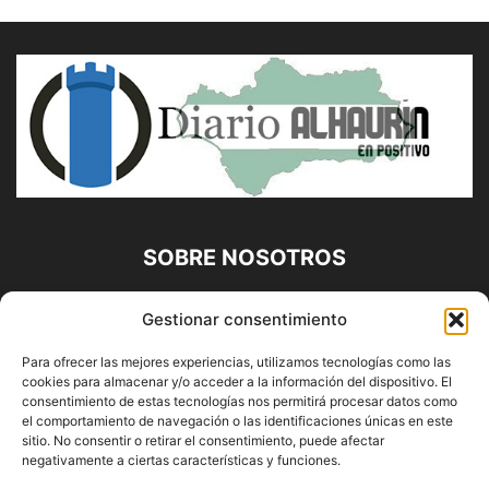
SOBRE NOSOTROS
Diario Alhaurín (www.alhaurindelatorre.com) Propiedad de
Gestionar consentimiento
Francisco E. López López | 639 95 71 95 | Noticias de
Alhaurín de la Torre, Málaga y Provincia|
Para ofrecer las mejores experiencias, utilizamos tecnologías como las
cookies para almacenar y/o acceder a la información del dispositivo. El
Contáctanos:
info@alhaurindelatorre.com
consentimiento de estas tecnologías nos permitirá procesar datos como
el comportamiento de navegación o las identificaciones únicas en este
sitio. No consentir o retirar el consentimiento, puede afectar
SÍGUENOS
negativamente a ciertas características y funciones.