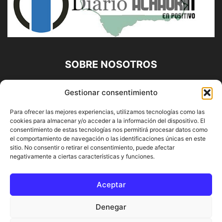
SOBRE NOSOTROS
Diario Alhaurín (www.alhaurindelatorre.com) Propiedad de
Gestionar consentimiento
Francisco E. López López | 639 95 71 95 | Noticias de
Alhaurín de la Torre, Málaga y Provincia|
Para ofrecer las mejores experiencias, utilizamos tecnologías como las
cookies para almacenar y/o acceder a la información del dispositivo. El
Contáctanos:
info@alhaurindelatorre.com
consentimiento de estas tecnologías nos permitirá procesar datos como
el comportamiento de navegación o las identificaciones únicas en este
sitio. No consentir o retirar el consentimiento, puede afectar
SÍGUENOS
negativamente a ciertas características y funciones.
Aceptar
Denegar