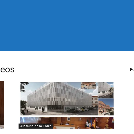
peos
Es
Alhaurín de la Torre