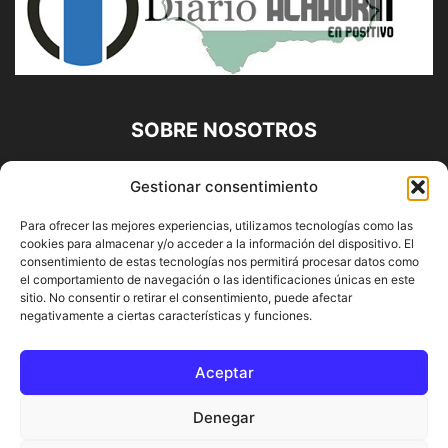
SOBRE NOSOTROS
Diario Alhaurín (www.alhaurindelatorre.com) Propiedad de
Gestionar consentimiento
Francisco E. López López | 639 95 71 95 | Noticias de
Alhaurín de la Torre, Málaga y Provincia|
Para ofrecer las mejores experiencias, utilizamos tecnologías como las
cookies para almacenar y/o acceder a la información del dispositivo. El
Contáctanos:
info@alhaurindelatorre.com
consentimiento de estas tecnologías nos permitirá procesar datos como
el comportamiento de navegación o las identificaciones únicas en este
sitio. No consentir o retirar el consentimiento, puede afectar
SÍGUENOS
negativamente a ciertas características y funciones.
Aceptar
Denegar