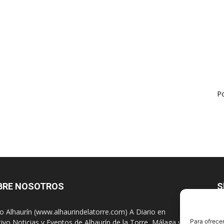
Po
BRE NOSOTROS
S
io Alhaurín (www.alhaurindelatorre.com) A Diario en
tivo Noticias y Eventos de Alhaurín de la Torre, Málaga y
Para ofrecer