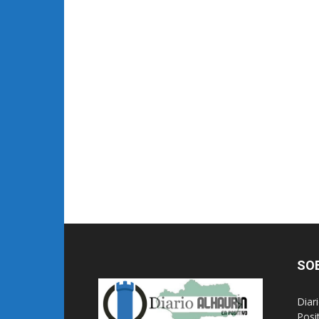
SO
Diar
Posi