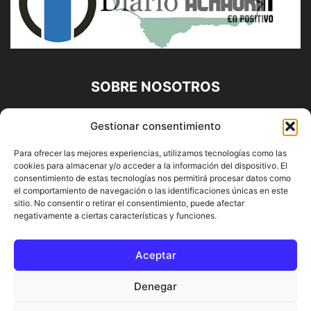
SOBRE NOSOTROS
Diario Alhaurín (www.alhaurindelatorre.com) Propiedad de
Gestionar consentimiento
Francisco E. López López | 639 95 71 95 | Noticias de
Alhaurín de la Torre, Málaga y Provincia|
Para ofrecer las mejores experiencias, utilizamos tecnologías como las
cookies para almacenar y/o acceder a la información del dispositivo. El
Contáctanos:
info@alhaurindelatorre.com
consentimiento de estas tecnologías nos permitirá procesar datos como
el comportamiento de navegación o las identificaciones únicas en este
sitio. No consentir o retirar el consentimiento, puede afectar
SÍGUENOS
negativamente a ciertas características y funciones.
Aceptar
Denegar