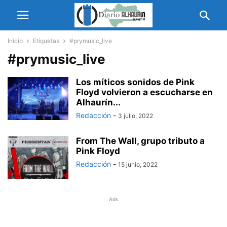
Inicio
Etiquetas
#prymusic_live
#prymusic_live
Los míticos sonidos de Pink
Floyd volvieron a escucharse en
Alhaurín...
Redacción
-
3 julio, 2022
From The Wall, grupo tributo a
Pink Floyd
Redacción
-
15 junio, 2022
Ads