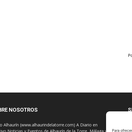
Po
BRE NOSOTROS
S
io Alhaurín (www.alhaurindelatorre.com) A Diario en
tivo Noticias y Eventos de Alhaurín de la Torre, Málaga y
Para ofrecer