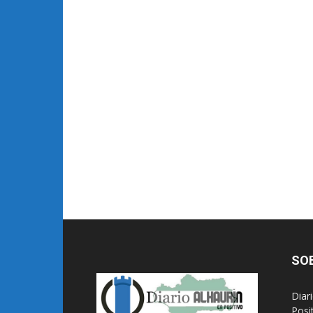
SO
Diar
Posi