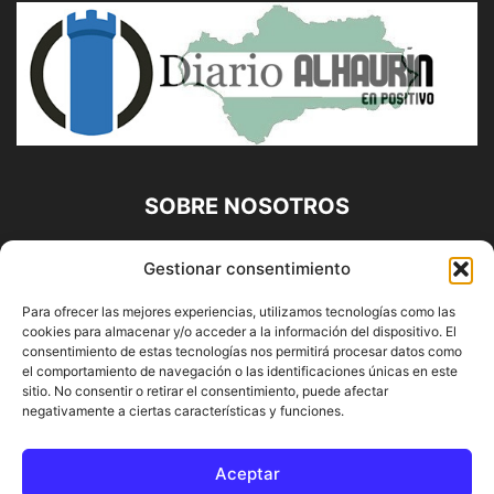
SOBRE NOSOTROS
Diario Alhaurín (www.alhaurindelatorre.com) Propiedad de
Gestionar consentimiento
Francisco E. López López | 639 95 71 95 | Noticias de
Alhaurín de la Torre, Málaga y Provincia|
Para ofrecer las mejores experiencias, utilizamos tecnologías como las
cookies para almacenar y/o acceder a la información del dispositivo. El
Contáctanos:
info@alhaurindelatorre.com
consentimiento de estas tecnologías nos permitirá procesar datos como
el comportamiento de navegación o las identificaciones únicas en este
sitio. No consentir o retirar el consentimiento, puede afectar
SÍGUENOS
negativamente a ciertas características y funciones.
Aceptar