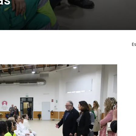
nas
Es