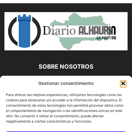
SOBRE NOSOTROS
Diario Alhaurín (www.alhaurindelatorre.com) Propiedad de
Gestionar consentimiento
Francisco E. López López | 639 95 71 95 | Noticias de
Alhaurín de la Torre, Málaga y Provincia|
Para ofrecer las mejores experiencias, utilizamos tecnologías como las
cookies para almacenar y/o acceder a la información del dispositivo. El
Contáctanos:
info@alhaurindelatorre.com
consentimiento de estas tecnologías nos permitirá procesar datos como
el comportamiento de navegación o las identificaciones únicas en este
sitio. No consentir o retirar el consentimiento, puede afectar
SÍGUENOS
negativamente a ciertas características y funciones.