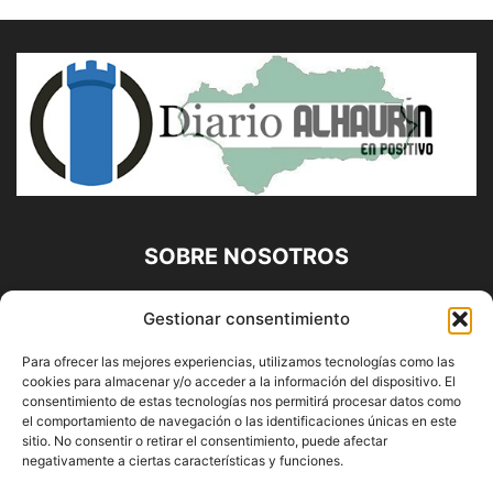
SOBRE NOSOTROS
Diario Alhaurín (www.alhaurindelatorre.com) Propiedad de
Gestionar consentimiento
Francisco E. López López | 639 95 71 95 | Noticias de
Alhaurín de la Torre, Málaga y Provincia|
Para ofrecer las mejores experiencias, utilizamos tecnologías como las
cookies para almacenar y/o acceder a la información del dispositivo. El
Contáctanos:
info@alhaurindelatorre.com
consentimiento de estas tecnologías nos permitirá procesar datos como
el comportamiento de navegación o las identificaciones únicas en este
sitio. No consentir o retirar el consentimiento, puede afectar
SÍGUENOS
negativamente a ciertas características y funciones.