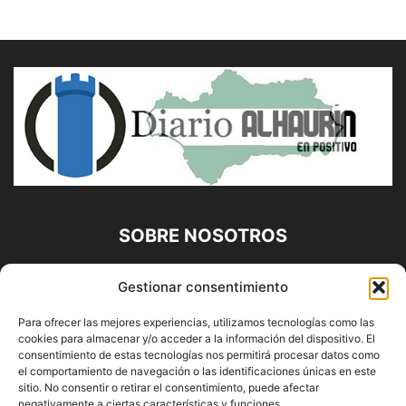
SOBRE NOSOTROS
Diario Alhaurín (www.alhaurindelatorre.com) Propiedad de
Gestionar consentimiento
Francisco E. López López | 639 95 71 95 | Noticias de
Alhaurín de la Torre, Málaga y Provincia|
Para ofrecer las mejores experiencias, utilizamos tecnologías como las
cookies para almacenar y/o acceder a la información del dispositivo. El
Contáctanos:
info@alhaurindelatorre.com
consentimiento de estas tecnologías nos permitirá procesar datos como
el comportamiento de navegación o las identificaciones únicas en este
sitio. No consentir o retirar el consentimiento, puede afectar
SÍGUENOS
negativamente a ciertas características y funciones.