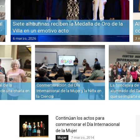
al
Siete alhaurinas reciben la Medalla de Oro de la
Al
Villa en un emotivo acto
co
6 marzo, 2026
3 
l de la
Conmemoración del Día
La concejala de 
de una charla en
Internacional de la Mujer y la Niña en
alumnado del Ta
la Ciencia
que se imparte 
Continúan los actos para
conmemorar el Día Internacional
de la Mujer
7 marzo, 2014
Mujer