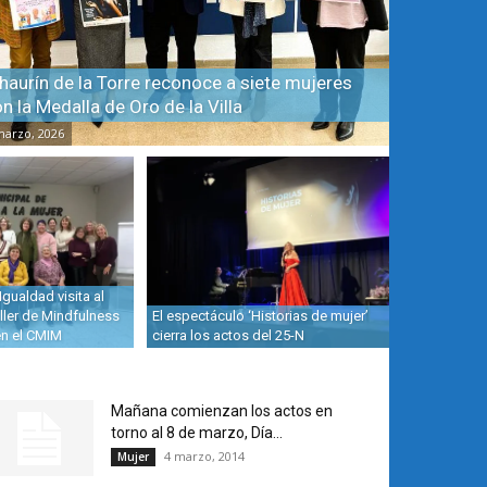
haurín de la Torre reconoce a siete mujeres
n la Medalla de Oro de la Villa
marzo, 2026
Igualdad visita al
ller de Mindfulness
El espectáculo ‘Historias de mujer’
en el CMIM
cierra los actos del 25-N
Mañana comienzan los actos en
torno al 8 de marzo, Día...
4 marzo, 2014
Mujer