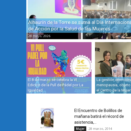
Alhaurín de la Torre se suma al Día Internacion
de Acción por la Salud de las Mujeres
28 mayo, 2026
El 8 de marzo se celebra la VI
La gestión emociona
Edición de la Pull de Pádel por La
menopausia, objeto 
Igualdad
el Centro de la Mujer
El Encuentro de Bolillos de
mañana batirá el récord de
asistencia,...
28 marzo, 2014
Mujer