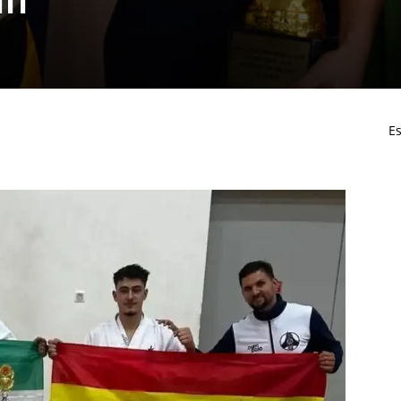
in
Es