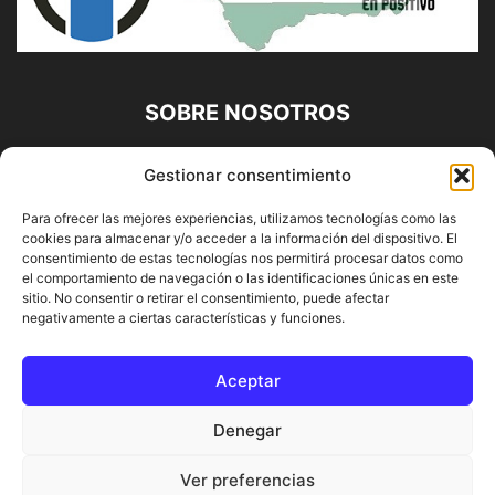
SOBRE NOSOTROS
Diario Alhaurín (www.alhaurindelatorre.com) Propiedad de
Gestionar consentimiento
Francisco E. López López | 639 95 71 95 | Noticias de
Alhaurín de la Torre, Málaga y Provincia|
Para ofrecer las mejores experiencias, utilizamos tecnologías como las
cookies para almacenar y/o acceder a la información del dispositivo. El
Contáctanos:
info@alhaurindelatorre.com
consentimiento de estas tecnologías nos permitirá procesar datos como
el comportamiento de navegación o las identificaciones únicas en este
sitio. No consentir o retirar el consentimiento, puede afectar
SÍGUENOS
negativamente a ciertas características y funciones.
Aceptar
Denegar
© DIARIO ALHAURÍN | Diseñado por INFORMÁTICA ALHAURÍN
Ver preferencias