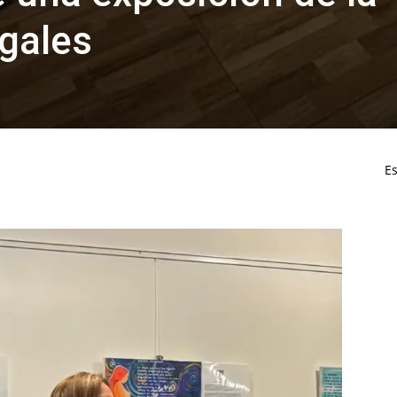
ogales
Es