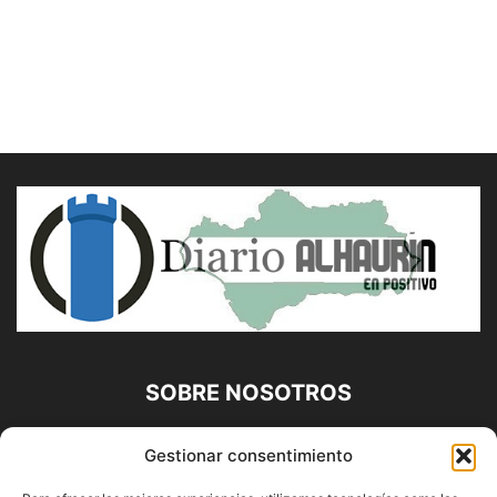
SOBRE NOSOTROS
Diario Alhaurín (www.alhaurindelatorre.com) Propiedad de
Gestionar consentimiento
Francisco E. López López | 639 95 71 95 | Noticias de
Alhaurín de la Torre, Málaga y Provincia|