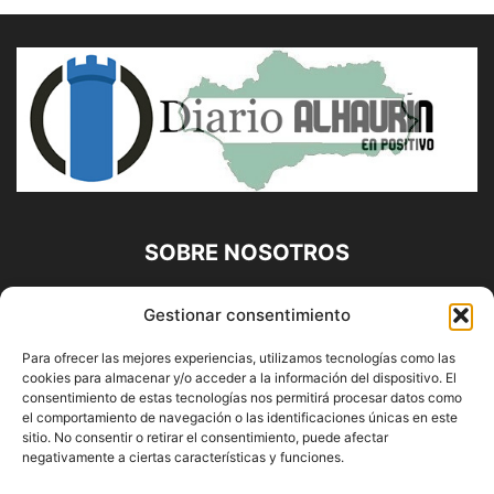
SOBRE NOSOTROS
Diario Alhaurín (www.alhaurindelatorre.com) Propiedad de
Gestionar consentimiento
Francisco E. López López | 639 95 71 95 | Noticias de
Alhaurín de la Torre, Málaga y Provincia|
Para ofrecer las mejores experiencias, utilizamos tecnologías como las
cookies para almacenar y/o acceder a la información del dispositivo. El
Contáctanos:
info@alhaurindelatorre.com
consentimiento de estas tecnologías nos permitirá procesar datos como
el comportamiento de navegación o las identificaciones únicas en este
sitio. No consentir o retirar el consentimiento, puede afectar
SÍGUENOS
negativamente a ciertas características y funciones.