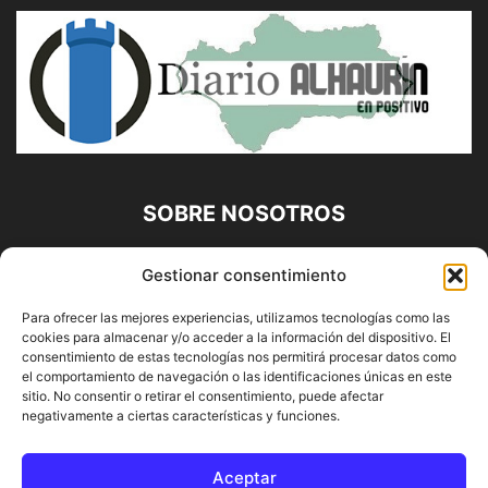
SOBRE NOSOTROS
Diario Alhaurín (www.alhaurindelatorre.com) Propiedad de
Gestionar consentimiento
Francisco E. López López | 639 95 71 95 | Noticias de
Alhaurín de la Torre, Málaga y Provincia|
Para ofrecer las mejores experiencias, utilizamos tecnologías como las
cookies para almacenar y/o acceder a la información del dispositivo. El
Contáctanos:
info@alhaurindelatorre.com
consentimiento de estas tecnologías nos permitirá procesar datos como
el comportamiento de navegación o las identificaciones únicas en este
sitio. No consentir o retirar el consentimiento, puede afectar
SÍGUENOS
negativamente a ciertas características y funciones.
Aceptar