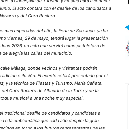
donde la Concejalía de Turismo y Fiestas dará a conocer
junio. El acto contará con el desfile de los candidatos a
 Navarro y del Coro Rociero
es más esperadas del año, la Feria de San Juan, ya ha
imo viernes, 29 de mayo, tendrá lugar la presentación
San Juan 2026, un acto que servirá como pistoletazo de
 de alegría las calles del municipio.
la calle Málaga, donde vecinos y visitantes podrán
radición e ilusión. El evento estará presentado por el
z, y la técnica de Fiestas y Turismo, María Cañete.
 del Coro Rociero de Alhaurín de la Torre y de la
l toque musical a una noche muy especial.
 tradicional desfile de candidatos y candidatas a
una cita emblemática que cada año despierta gran
vecinos en torno a los futuros representantes de las