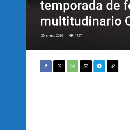
temporada de f
multitudinario 
25 enero, 2026
1137