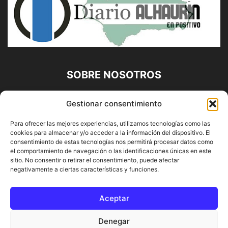
SOBRE NOSOTROS
Diario Alhaurín (www.alhaurindelatorre.com) Propiedad de
Gestionar consentimiento
Francisco E. López López | 639 95 71 95 | Noticias de
Alhaurín de la Torre, Málaga y Provincia|
Para ofrecer las mejores experiencias, utilizamos tecnologías como las
cookies para almacenar y/o acceder a la información del dispositivo. El
Contáctanos:
info@alhaurindelatorre.com
consentimiento de estas tecnologías nos permitirá procesar datos como
el comportamiento de navegación o las identificaciones únicas en este
sitio. No consentir o retirar el consentimiento, puede afectar
SÍGUENOS
negativamente a ciertas características y funciones.
Aceptar
Denegar