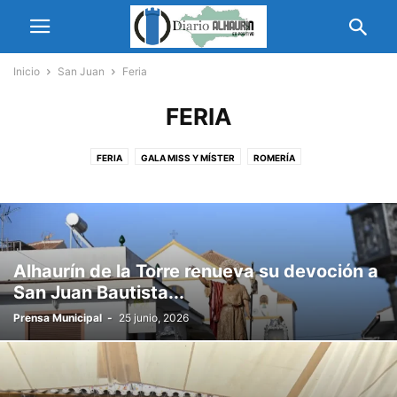
Inicio
San Juan
Feria
FERIA
FERIA
GALA MISS Y MÍSTER
ROMERÍA
Alhaurín de la Torre renueva su devoción a
San Juan Bautista...
Prensa Municipal
-
25 junio, 2026