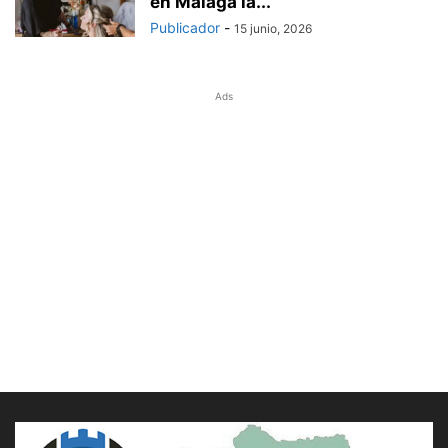
en Málaga la...
Publicador
-
15 junio, 2026
Ads