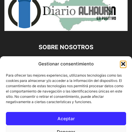
SOBRE NOSOTROS
Diario Alhaurín (www.alhaurindelatorre.com) Propiedad de
Gestionar consentimiento
Francisco E. López López | 639 95 71 95 | Noticias de
Alhaurín de la Torre, Málaga y Provincia|
Para ofrecer las mejores experiencias, utilizamos tecnologías como las
cookies para almacenar y/o acceder a la información del dispositivo. El
Contáctanos:
info@alhaurindelatorre.com
consentimiento de estas tecnologías nos permitirá procesar datos como
el comportamiento de navegación o las identificaciones únicas en este
sitio. No consentir o retirar el consentimiento, puede afectar
SÍGUENOS
negativamente a ciertas características y funciones.
Aceptar
Denegar