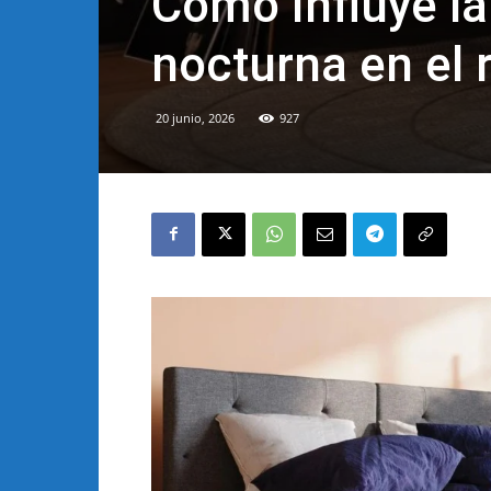
Cómo influye l
nocturna en el
20 junio, 2026
927