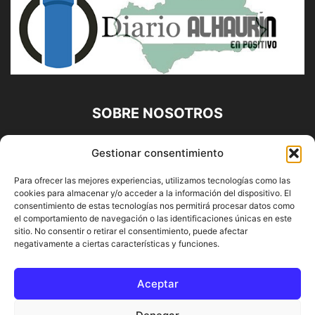
SOBRE NOSOTROS
Diario Alhaurín (www.alhaurindelatorre.com) Propiedad de
Gestionar consentimiento
Francisco E. López López | 639 95 71 95 | Noticias de
Alhaurín de la Torre, Málaga y Provincia|
Para ofrecer las mejores experiencias, utilizamos tecnologías como las
cookies para almacenar y/o acceder a la información del dispositivo. El
Contáctanos:
info@alhaurindelatorre.com
consentimiento de estas tecnologías nos permitirá procesar datos como
el comportamiento de navegación o las identificaciones únicas en este
sitio. No consentir o retirar el consentimiento, puede afectar
SÍGUENOS
negativamente a ciertas características y funciones.
Aceptar