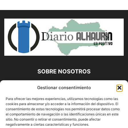
SOBRE NOSOTROS
Diario Alhaurín (www.alhaurindelatorre.com) Propiedad de
Gestionar consentimiento
Francisco E. López López | 639 95 71 95 | Noticias de
Alhaurín de la Torre, Málaga y Provincia|
Para ofrecer las mejores experiencias, utilizamos tecnologías como las
cookies para almacenar y/o acceder a la información del dispositivo. El
Contáctanos:
info@alhaurindelatorre.com
consentimiento de estas tecnologías nos permitirá procesar datos como
el comportamiento de navegación o las identificaciones únicas en este
sitio. No consentir o retirar el consentimiento, puede afectar
SÍGUENOS
negativamente a ciertas características y funciones.