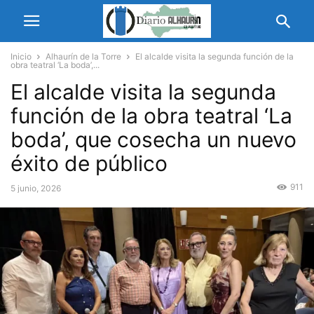
Inicio
Alhaurín de la Torre
El alcalde visita la segunda función de la
obra teatral ‘La boda’,...
El alcalde visita la segunda
función de la obra teatral ‘La
boda’, que cosecha un nuevo
éxito de público
911
5 junio, 2026