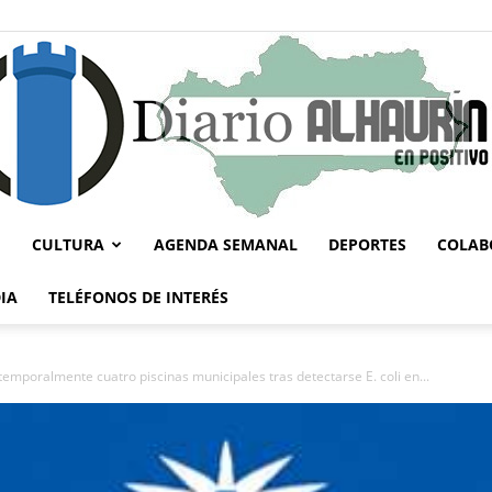
CULTURA
AGENDA SEMANAL
DEPORTES
COLAB
Diario
IA
TELÉFONOS DE INTERÉS
temporalmente cuatro piscinas municipales tras detectarse E. coli en...
Alhaurín