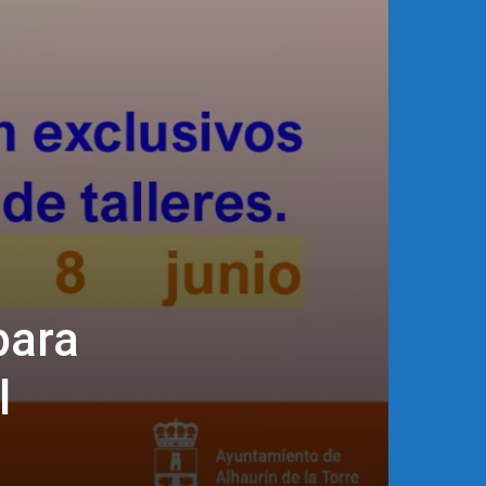
para
l