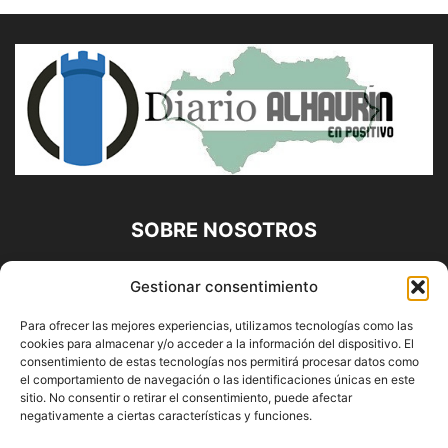
SOBRE NOSOTROS
Diario Alhaurín (www.alhaurindelatorre.com) Propiedad de
Gestionar consentimiento
Francisco E. López López | 639 95 71 95 | Noticias de
Alhaurín de la Torre, Málaga y Provincia|
Para ofrecer las mejores experiencias, utilizamos tecnologías como las
cookies para almacenar y/o acceder a la información del dispositivo. El
Contáctanos:
info@alhaurindelatorre.com
consentimiento de estas tecnologías nos permitirá procesar datos como
el comportamiento de navegación o las identificaciones únicas en este
sitio. No consentir o retirar el consentimiento, puede afectar
SÍGUENOS
negativamente a ciertas características y funciones.