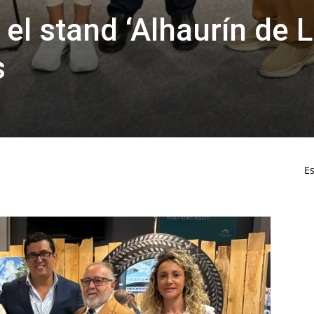
a el stand ‘Alhaurín de L
s
Es