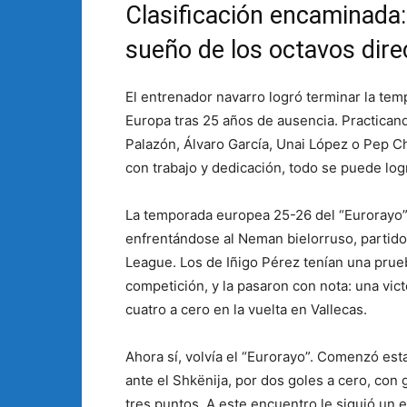
Clasificación encaminada: 
sueño de los octavos dire
El entrenador navarro logró terminar la tem
Europa tras 25 años de ausencia. Practicand
Palazón, Álvaro García, Unai López o Pep C
con trabajo y dedicación, todo se puede logr
La temporada europea 25-26 del “Eurorayo
enfrentándose al Neman bielorruso, partido
League. Los de Iñigo Pérez tenían una prueb
competición, y la pasaron con nota: una vict
cuatro a cero en la vuelta en Vallecas.
Ahora sí, volvía el “Eurorayo”. Comenzó est
ante el Shkënija, por dos goles a cero, con
tres puntos. A este encuentro le siguió un 