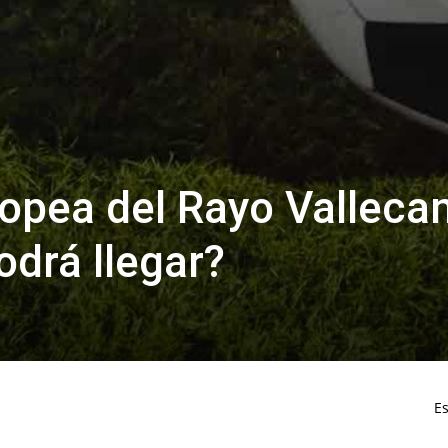
opea del Rayo Valleca
drá llegar?
Es