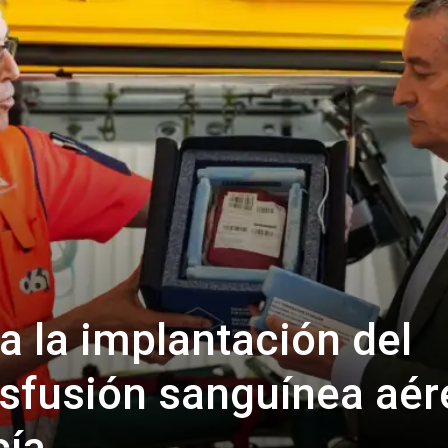
 la implantación del
nsfusión sanguínea aér