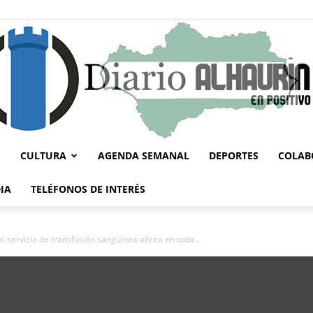
CULTURA
AGENDA SEMANAL
DEPORTES
COLAB
Diario
IA
TELÉFONOS DE INTERÉS
l servicio de transfusión sanguínea aérea en toda...
Alhaurín