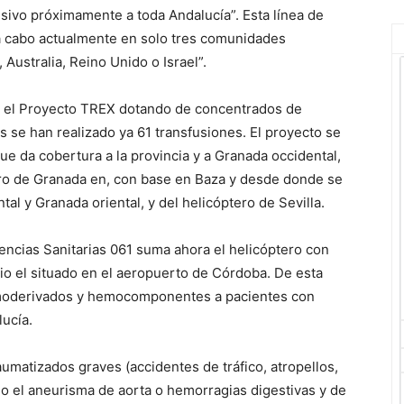
nsivo próximamente a toda Andalucía”. Esta línea de
 a cabo actualmente en solo tres comunidades
ustralia, Reino Unido o Israel”.
 el Proyecto TREX dotando de concentrados de
 se han realizado ya 61 transfusiones. El proyecto se
que da cobertura a la provincia y a Granada occidental,
ero de Granada en, con base en Baza y desde donde se
tal y Granada oriental, y del helicóptero de Sevilla.
encias Sanitarias 061 suma ahora el helicóptero con
ulio el situado en el aeropuerto de Córdoba. De esta
hemoderivados y hemocomponentes a pacientes con
ucía.
aumatizados graves (accidentes de tráfico, atropellos,
mo el aneurisma de aorta o hemorragias digestivas y de