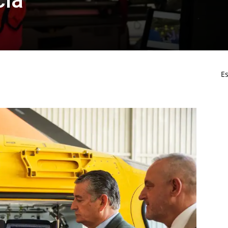
cía
Es