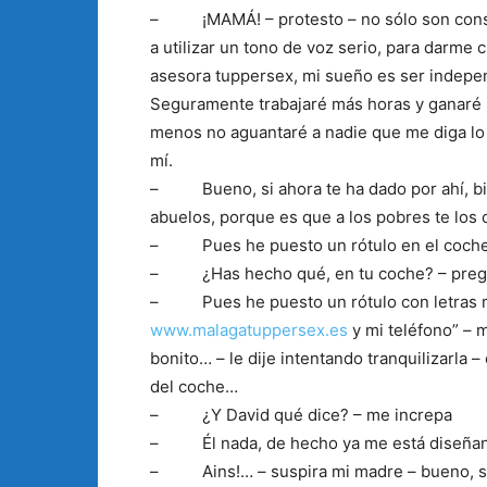
– ¡MAMÁ! – protesto – no sólo son cons
a utilizar un tono de voz serio, para darme 
asesora tuppersex, mi sueño es ser indepen
Seguramente trabajaré más horas y ganaré 
menos no aguantaré a nadie que me diga lo
mí.
– Bueno, si ahora te ha dado por ahí, bien
abuelos, porque es que a los pobres te los
– Pues he puesto un rótulo en el coche
– ¿Has hecho qué, en tu coche? – pregun
– Pues he puesto un rótulo con letras 
www.malagatuppersex.es
y mi teléfono” – 
bonito… – le dije intentando tranquilizarla 
del coche…
– ¿Y David qué dice? – me increpa
– Él nada, de hecho ya me está diseñando
– Ains!… – suspira mi madre – bueno, si es