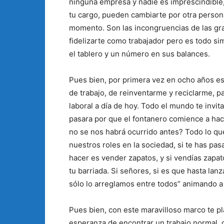
ninguna empresa y nadie es imprescindible
tu cargo, pueden cambiarte por otra persona
momento. Son las incongruencias de las gr
fidelizarte como trabajador pero es todo s
el tablero y un número en sus balances.
Pues bien, por primera vez en ocho años e
de trabajo, de reinventarme y reciclarme, 
laboral a día de hoy. Todo el mundo te invita
pasara por que el fontanero comience a hacer
no se nos habrá ocurrido antes? Todo lo q
nuestros roles en la sociedad, si te has pa
hacer es vender zapatos, y si vendías zapat
tu barriada. Si señores, si es que hasta lan
sólo lo arreglamos entre todos” animando a 
Pues bien, con este maravilloso marco te pla
esperanza de encontrar un trabajo normal, 