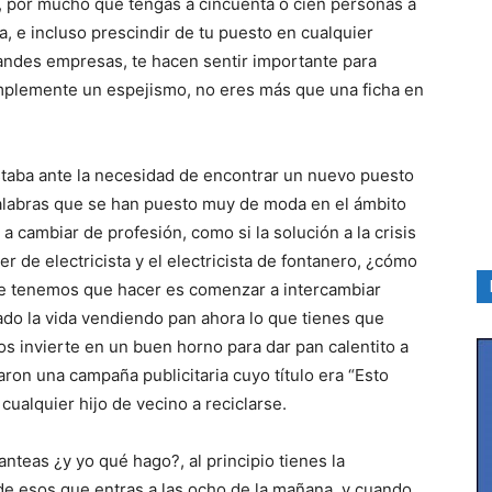
, por mucho que tengas a cincuenta o cien personas a
, e incluso prescindir de tu puesto en cualquier
andes empresas, te hacen sentir importante para
implemente un espejismo, no eres más que una ficha en
staba ante la necesidad de encontrar un nuevo puesto
palabras que se han puesto muy de moda en el ámbito
 a cambiar de profesión, como si la solución a la crisis
 de electricista y el electricista de fontanero, ¿cómo
ue tenemos que hacer es comenzar a intercambiar
sado la vida vendiendo pan ahora lo que tienes que
os invierte en un buen horno para dar pan calentito a
zaron una campaña publicitaria cuyo título era “Esto
cualquier hijo de vecino a reciclarse.
nteas ¿y yo qué hago?, al principio tienes la
de esos que entras a las ocho de la mañana, y cuando