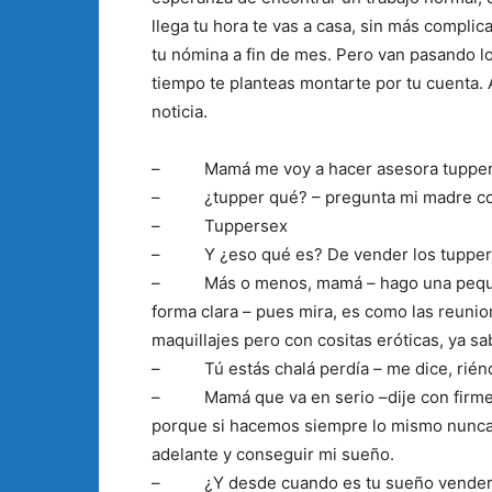
llega tu hora te vas a casa, sin más complica
tu nómina a fin de mes. Pero van pasando l
tiempo te planteas montarte por tu cuenta. A
noticia.
– Mamá me voy a hacer asesora tuppe
– ¿tupper qué? – pregunta mi madre co
– Tuppersex
– Y ¿eso qué es? De vender los tuppers es
– Más o menos, mamá – hago una pequeña 
forma clara – pues mira, es como las reuni
maquillajes pero con cositas eróticas, ya sa
– Tú estás chalá perdía – me dice, riénd
– Mamá que va en serio –dije con firmez
porque si hacemos siempre lo mismo nunca sa
adelante y conseguir mi sueño.
– ¿Y desde cuando es tu sueño vender