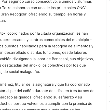
ro. Por segundo curso consecutivo, alumnos y alumnas
la Torre colaboran con una de las principales ONG’s
‘Gran Recogida’, ofreciendo su tiempo, en horas y
tan.
o-, coordinados por la citada organización, se han
 supermercados y centros comerciales del municipio -
s puestos habilitados para la recogida de alimentos y
an desarrollado distintas funciones, desde labores
también divulgando la labor de Bancosol, sus objetivos,
s destacadas del año- o los colectivos por los que
ejido social malagueño.
iménez, titular de la asignatura y que ha coordinado
star al pie del cañón durante dos días en tres turnos de
rmercado asignados; ofreciendo su esfuerzo y su
sfechos porque volvemos a cumplir con la premisa de
 la asignatura de manera que pueda calar en los