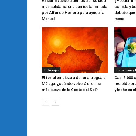
Alhaurín vuelve a demostrar su lado
¿Pueden imp
más solidario: una camiseta firmada
comida y be
por Alfonso Herrero para ayudar a
debate que 
Manuel
mesa
El Tiempo
Formación y 
El terral empieza a dar una tregua a
Casi 2.000 
Málaga: ¿cuándo volverá el clima
recibido pr
más suave de la Costa del Sol?
y leche en 