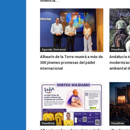
violencia...
Agenda Semanal
Headline
Alhaurín de la Torre reunirá a más de
Andalucía i
300 jóvenes promesas del pádel
modernizaci
internacional
ambiental de
Headline
Headline