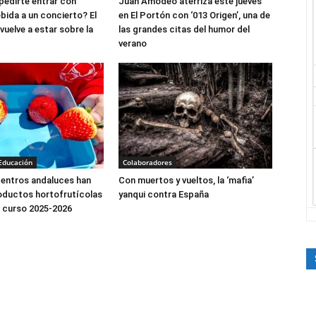
edirte entrar con
Juan Amodeo aterriza este jueves
bida a un concierto? El
en El Portón con ‘013 Origen’, una de
vuelve a estar sobre la
las grandes citas del humor del
verano
Educación
Colaboradores
centros andaluces han
Con muertos y vueltos, la ‘mafia’
oductos hortofrutícolas
yanqui contra España
el curso 2025-2026