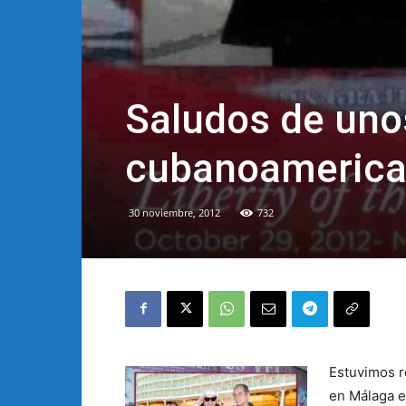
Saludos de unos
cubanoamerican
30 noviembre, 2012
732
Estuvimos r
en Málaga e